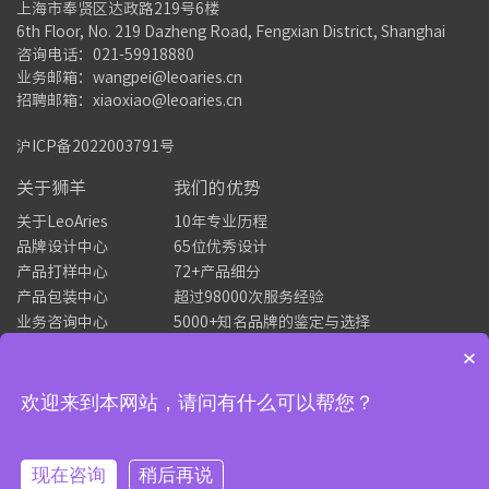
上海市奉贤区达政路219号6楼
6th Floor, No. 219 Dazheng Road, Fengxian District, Shanghai
咨询电话：021-59918880
业务邮箱：wangpei@leoaries.cn
招聘邮箱：xiaoxiao@leoaries.cn
沪ICP备2022003791号
关于狮羊
我们的优势
关于LeoAries
10年专业历程
品牌设计中心
65位优秀设计
产品打样中心
72+产品细分
产品包装中心
超过98000次服务经验
业务咨询中心
5000+知名品牌的鉴定与选择
×
场景定制
预约设计师
欢迎来到本网站，请问有什么可以帮您？
主营特别推荐
文创衍生场景
商务交际场景
现在咨询
稍后再说
公司福利场景