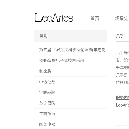
首页
场景
类别
几乎
第五届 世界顶尖科学家论坛 新年定制
几乎是
发、设
RNG皇族电子竞技俱乐部
千年的
制卤局
几乎是
中信证券
持续精
宝骏品牌
服务内
苏宁易购
LeoAr
工商银行
国美电器