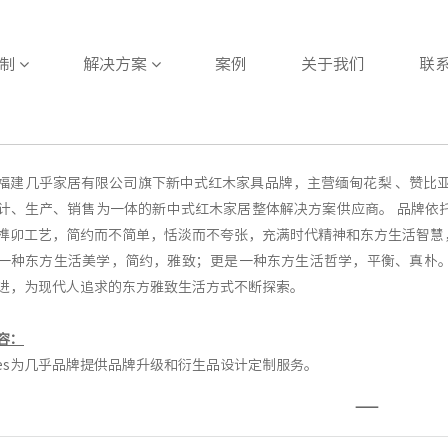
定制
解决方案
案例
关于我们
联
福建几乎家居有限公司旗下新中式红木家具品牌，主营缅甸花梨 、赞比
计、生产、销售为一体的新中式红木家居整体解决方案供应商。 品牌依
榫卯工艺，简约而不简单，恬淡而不夸张，充满时代精神和东方生活智慧
一种东方生活美学，简约，雅致；更是一种东方生活哲学，平衡、真朴
进，为现代人追求的东方雅致生活方式不断探索。
容：
ies为
几乎
品牌提供品牌升级和衍生品设计定制服务。
——